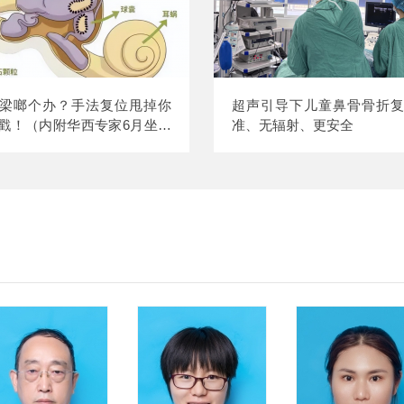
梁啷个办？手法复位甩掉你
超声引导下儿童鼻骨骨折
戳！（内附华西专家6月坐诊
准、无辐射、更安全