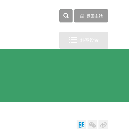


全部

返回主站

科室设置


