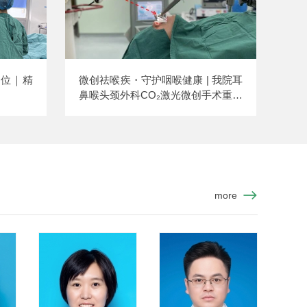
复位｜精
微创祛喉疾・守护咽喉健康 | 我院耳
鼻喉头颈外科CO₂激光微创手术重磅
开展（内附华西专家5月坐诊时间）
more